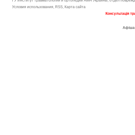
ГУ Институт травматологии и ортопедии АМН Украины, отдел поврежд
Условия использования
,
RSS
,
Карта сайта
Консультація тр
Афіша