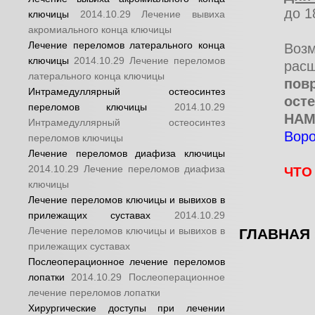
до 1
ключицы
2014.10.29
Лечение вывиха
акромиального конца ключицы
Лечение переломов латерального конца
Воз
ключицы
2014.10.29
Лечение переломов
рас
латерального конца ключицы
пов
Интрамедуллярный остеосинтез
ост
переломов ключицы
2014.10.29
НАМ
Интрамедуллярный остеосинтез
Воро
переломов ключицы
Лечение переломов диафиза ключицы
2014.10.29
Лечение переломов диафиза
ЧТО
ключицы
Лечение переломов ключицы и вывихов в
прилежащих суставах
2014.10.29
Лечение переломов ключицы и вывихов в
ГЛАВНАЯ
прилежащих суставах
Послеоперационное лечение переломов
лопатки
2014.10.29
Послеоперационное
лечение переломов лопатки
Хирургические доступы при лечении