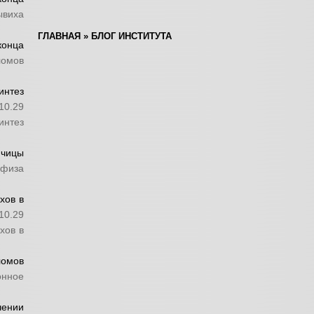
ывиха
ГЛАВНАЯ
»
БЛОГ ИНСТИТУТА
конца
ломов
нтез
10.29
нтез
ючицы
афиза
хов в
10.29
хов в
ломов
онное
чении