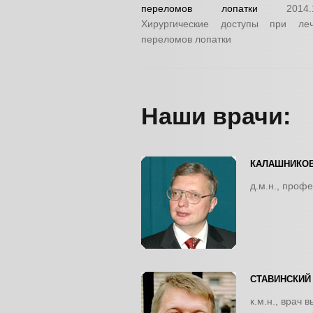
переломов лопатки
2014.
Хирургические доступы при ле
переломов лопатки
Наши врачи:
КАЛАШНИКОВ
д.м.н., проф
СТАВИНСКИЙ
к.м.н., врач 