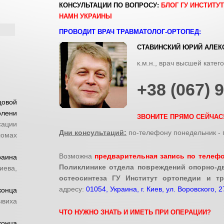
КОНСУЛЬТАЦИИ ПО ВОПРОСУ:
БЛОГ ГУ ИНСТИТУ
НАМН УКРАИНЫ
ПРОВОДИТ ВРАЧ ТРАВМАТОЛОГ-ОРТОПЕД:
СТАВИНСКИЙ ЮРИЙ АЛЕК
к.м.н., врач высшей катег
+38 (067) 
цовой
олени
ЗВОНИТЕ ПРЯМО СЕЙЧАС
ации
Дни консультаций:
по-телефону понедельник - п
омах
Возможна
предварительная запись по телеф
раина
Поликлинике отдела повреждений опорно-дв
иева,
остеосинтеза ГУ Институт ортопедии и т
адресу:
01054, Украина, г. Киев, ул. Воровского, 2
онца
ывиха
ЧТО НУЖНО ЗНАТЬ И ИМЕТЬ ПРИ ОПЕРАЦИИ?
конца