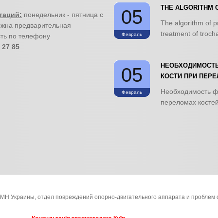
THE ALGORITHM 
05
таций:
понедельник - пятница с
The algorithm of pr
ожна предварительная
treatment of trocha
Февраль
ть по телефону
 27 85
НЕОБХОДИМОСТЬ
05
КОСТИ ПРИ ПЕРЕ
Необходимость ф
Февраль
переломах костей
АМН Украины, отдел повреждений опорно-двигательного аппарата и проблем 