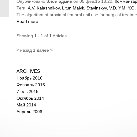
Опубликовано
Злой админ
on 05.фев.16 18:20.
Комментар
Теги:
A.V.
Kalashnikov,
Litun
Malyk,
Stavinskyy,
V.D.
Y.M.
Y.O.
The algorithm of proximal femoral nail use for surgical treatme
Read more...
Showing
1
-
1
of
1
Articles
< назад
1
далее >
ARCHIVES
Ноябрь 2016
Февраль 2016
Июль 2015
Октябрь 2014
Май 2014
Апрель 2006
: