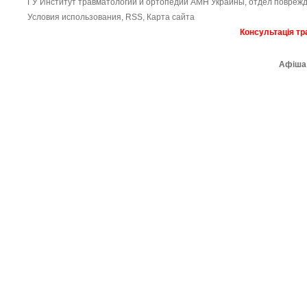
ГУ Институт травматологии и ортопедии АМН Украины, отдел поврежд
Условия использования
,
RSS
,
Карта сайта
Консультація тр
Афіша