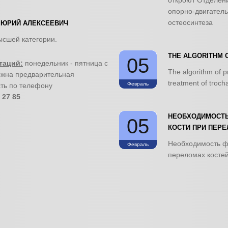
откроют Отделен
опорно-двигатель
остеосинтеза
 ЮРИЙ АЛЕКСЕЕВИЧ
высшей категории.
THE ALGORITHM 
05
таций:
понедельник - пятница с
The algorithm of pr
ожна предварительная
treatment of trocha
Февраль
ть по телефону
 27 85
НЕОБХОДИМОСТЬ
05
КОСТИ ПРИ ПЕРЕ
Необходимость ф
Февраль
переломах костей