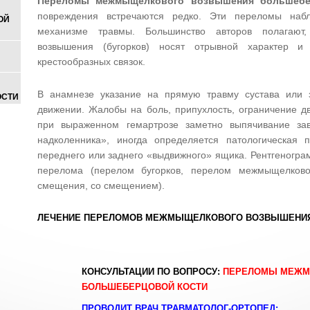
Переломы межмыщелкового возвышения большебе
повреждения встречаются редко. Эти переломы на
ОЙ
механизме травмы. Большинство авторов полагают
возвышения (бугорков) носят отрывной характер и 
крестообразных связок.
В анамнезе указание на прямую травму сустава или з
ОСТИ
движении. Жалобы на боль, припухлость, ограничение д
при выраженном гемартрозе заметно выпячивание зав
надколенника», иногда определяется патологическая
переднего или заднего «выдвижного» ящика. Рентгенограм
перелома (перелом бугорков, перелом межмыщелково
смещения, со смещением).
ЛЕЧЕНИЕ ПЕРЕЛОМОВ МЕЖМЫЩЕЛКОВОГО ВОЗВЫШЕНИЯ
КОНСУЛЬТАЦИИ ПО ВОПРОСУ:
ПЕРЕЛОМЫ МЕЖМ
БОЛЬШЕБЕРЦОВОЙ КОСТИ
ПРОВОДИТ ВРАЧ ТРАВМАТОЛОГ-ОРТОПЕД: