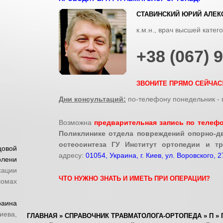
СТАВИНСКИЙ ЮРИЙ АЛЕК
к.м.н., врач высшей катег
:
+38 (067) 
ЗВОНИТЕ ПРЯМО СЕЙЧАС
Дни консультаций:
по-телефону понедельник - п
Возможна
предварительная запись по телеф
Поликлинике отдела повреждений опорно-дв
остеосинтеза ГУ Институт ортопедии и т
цовой
адресу:
01054, Украина, г. Киев, ул. Воровского, 2
олени
ации
ЧТО НУЖНО ЗНАТЬ И ИМЕТЬ ПРИ ОПЕРАЦИИ?
омах
раина
иева,
ГЛАВНАЯ
»
СПРАВОЧНИК ТРАВМАТОЛОГА-ОРТОПЕДА
»
П
»