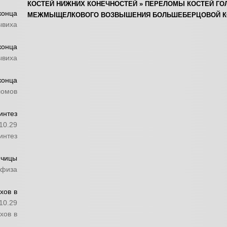
КОСТЕЙ НИЖНИХ КОНЕЧНОСТЕЙ
»
ПЕРЕЛОМЫ КОСТЕЙ ГО
онца
МЕЖМЫЩЕЛКОВОГО ВОЗВЫШЕНИЯ БОЛЬШЕБЕРЦОВОЙ К
ывиха
конца
ывиха
конца
ломов
нтез
10.29
нтез
ючицы
афиза
хов в
10.29
хов в